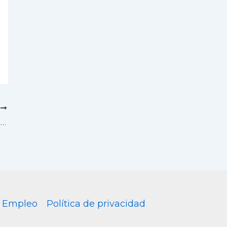
E
Los 3 Errores más comunes al Vender una Propiedad
Empleo
Política de privacidad