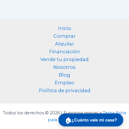
Inicio
Comprar
Alquilar
Financiación
Vende tu propiedad
Nosotros
Blog
Empleo
Política de privacidad
Todos los derechos © 2026 | Funciona gracias a
Tema Astra
🏠
¿Cuánto vale mi casa?
para WordPress